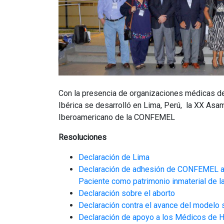
Con la presencia de organizaciones médicas de 
Ibérica se desarrolló en Lima, Perú, la XX Asa
Iberoamericano de la CONFEMEL
Resoluciones
Declaración de Lima
Declaración de adhesión de CONFEMEL a l
Paciente como patrimonio inmaterial de 
Declaración sobre el aborto
Declaración contra el avance del modelo s
Declaración de apoyo a los Médicos de 