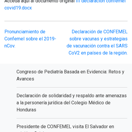
Acceda aquí al documento original
III declaración confemel
covid19.docx
Navegación
Pronunciamiento de
Declaración de CONFEMEL
Confemel sobre el 2019-
sobre vacunas y estrategias
de
nCov.
de vacunación contra el SARS
CoV2 en países de la región.
entradas
Congreso de Pediatría Basada en Evidencia: Retos y
Avances
Declaración de solidaridad y respaldo ante amenazas
a la personería jurídica del Colegio Médico de
Honduras
Presidente de CONFEMEL visita El Salvador en